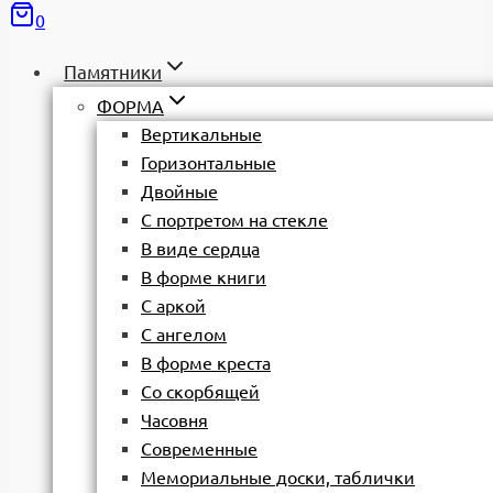
0
Памятники
ФОРМА
Вертикальные
Горизонтальные
Двойные
С портретом на стекле
В виде сердца
В форме книги
С аркой
С ангелом
В форме креста
Со скорбящей
Часовня
Современные
Мемориальные доски, таблички