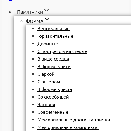
Памятники
ФОРМА
Вертикальные
Горизонтальные
Двойные
С портретом на стекле
В виде сердца
В форме книги
С аркой
С ангелом
В форме креста
Со скорбящей
Часовня
Современные
Мемориальные доски, таблички
Мемориальные комплексы