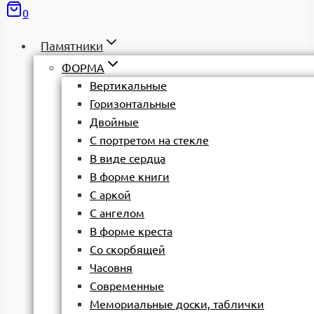
0
Памятники
ФОРМА
Вертикальные
Горизонтальные
Двойные
С портретом на стекле
В виде сердца
В форме книги
С аркой
С ангелом
В форме креста
Со скорбящей
Часовня
Современные
Мемориальные доски, таблички