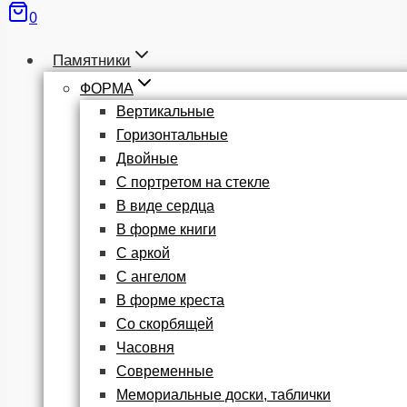
0
Памятники
ФОРМА
Вертикальные
Горизонтальные
Двойные
С портретом на стекле
В виде сердца
В форме книги
С аркой
С ангелом
В форме креста
Со скорбящей
Часовня
Современные
Мемориальные доски, таблички