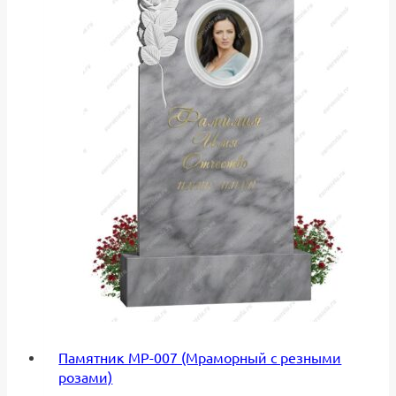
Памятник МР-007 (Мраморный с резными
розами)