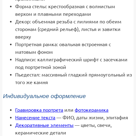
Форма стелы: крестообразная с волнистым
верхом и плавными переходами
Декор: объемная резьба с лилиями по обеим
сторонам (средний рельеф), листья и завитки
вверху
Портретная рамка: овальная встроенная с
матовым фоном
Надписи: каллиграфический шрифт с засечками
под портретной зоной
Пьедестал: массивный гладкий прямоугольный из
того же камня
Индивидуальное оформление
Гравировка портрета
или
фотокерамика
Нанесение текста
— ФИО, даты жизни, эпитафия
Декоративные элементы
— цветы, свечи,
керамические детали