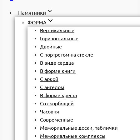
Памятники
ФОРМА
Вертикальные
Горизонтальные
Двойные
С портретом на стекле
В виде сердца
В форме книги
С аркой
С ангелом
В форме креста
Со скорбящей
Часовня
Современные
Мемориальные доски, таблички
Мемориальные комплексы