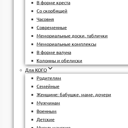
В форме креста
Со скорбящей
Часовня
Современные
Мемориальные доски, таблички
Мемориальные комплексы
В форме валуна
Колонны и обелиски
Для КОГО
Родителям
Семейные
Женщине: бабушке, маме, дочери
Мужчинам
Военным
Детские
Мусульманские