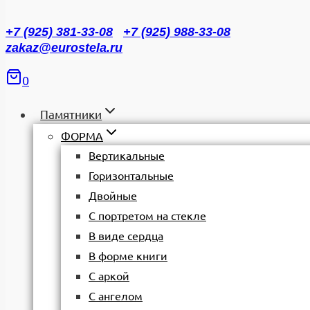
+7 (925) 381-33-08
+7 (925) 988-33-08
zakaz@eurostela.ru
0
Памятники
ФОРМА
Вертикальные
Горизонтальные
Двойные
С портретом на стекле
В виде сердца
В форме книги
С аркой
С ангелом