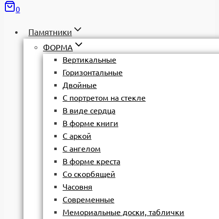
0
Памятники
ФОРМА
Вертикальные
Горизонтальные
Двойные
С портретом на стекле
В виде сердца
В форме книги
С аркой
С ангелом
В форме креста
Со скорбящей
Часовня
Современные
Мемориальные доски, таблички