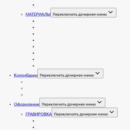
Европейские
МАТЕРИАЛЫ
Переключить дочернее меню
Стеклянные
Мраморные
Со стеклом
Цветные
Комбинированные
Корки и скалы
Валун
С витражом
Колумбарии
Переключить дочернее меню
Колумбарные плиты
Индивидуальный колумбарий
Колумбарные памятники
Оформление
Переключить дочернее меню
ГРАВИРОВКА
Переключить дочернее меню
Портрет
Гравировка текста на памятник