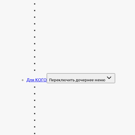
В форме книги
С аркой
С ангелом
В форме креста
Со скорбящей
Часовня
Современные
Мемориальные доски, таблички
Мемориальные комплексы
В форме валуна
Колонны и обелиски
Для КОГО
Переключить дочернее меню
Родителям
Семейные
Женщине: бабушке, маме, дочери
Мужчинам
Военным
Детские
Мусульманские
Еврейские