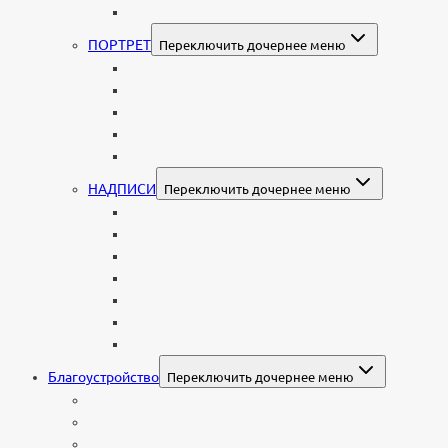
Гравировка рисунков и изображений
ПОРТРЕТ
Переключить дочернее меню
Гравировка портрета на памятник
Фото на памятник (фотокерамика)
Портрет на стекле
Цветной портрет на памятник
Подставка для установки портрета
НАДПИСИ
Переключить дочернее меню
Буквы из нержавеющей стали
Литые буквы на памятник
Накладные бронзовые буквы на памятник
Нанесение сусального золота
Эпитафии
Шрифты на памятник
Декоративные элементы
Благоустройство
Переключить дочернее меню
Цоколи
Ограды из нержавейки
Декоративный щебень и галька