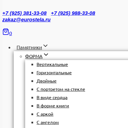
+7 (925) 381-33-08
+7 (925) 988-33-08
zakaz@eurostela.ru
0
Памятники
ФОРМА
Вертикальные
Горизонтальные
Двойные
С портретом на стекле
В виде сердца
В форме книги
С аркой
С ангелом