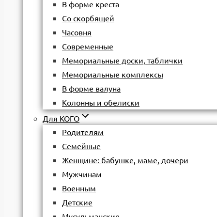
В форме креста
Со скорбящей
Часовня
Современные
Мемориальные доски, таблички
Мемориальные комплексы
В форме валуна
Колонны и обелиски
Для КОГО
Родителям
Семейные
Женщине: бабушке, маме, дочери
Мужчинам
Военным
Детские
Мусульманские