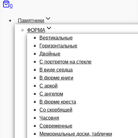
0
Памятники
ФОРМА
Вертикальные
Горизонтальные
Двойные
С портретом на стекле
В виде сердца
В форме книги
С аркой
С ангелом
В форме креста
Со скорбящей
Часовня
Современные
Мемориальные доски, таблички