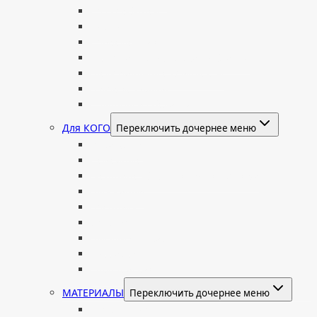
Со скорбящей
Часовня
Современные
Мемориальные доски, таблички
Мемориальные комплексы
В форме валуна
Колонны и обелиски
Для КОГО
Переключить дочернее меню
Родителям
Семейные
Женщине: бабушке, маме, дочери
Мужчинам
Военным
Детские
Мусульманские
Еврейские
Европейские
МАТЕРИАЛЫ
Переключить дочернее меню
Стеклянные