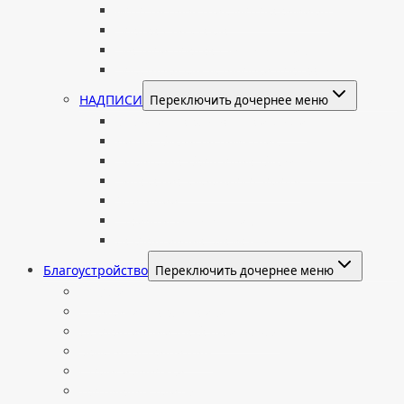
Фото на памятник (фотокерамика)
Портрет на стекле
Цветной портрет на памятник
Подставка для установки портрета
НАДПИСИ
Переключить дочернее меню
Буквы из нержавеющей стали
Литые буквы на памятник
Накладные бронзовые буквы на памятник
Нанесение сусального золота
Эпитафии
Шрифты на памятник
Декоративные элементы
Благоустройство
Переключить дочернее меню
Цоколи
Ограды из нержавейки
Декоративный щебень и галька
Брусчатка гранитная
Столы и лавочки
Тротуарная плитка