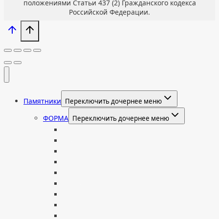
положениями Статьи 437 (2) Гражданского кодекса
Российской Федерации.
Памятники
Переключить дочернее меню
ФОРМА
Переключить дочернее меню
Вертикальные
Горизонтальные
Двойные
С портретом на стекле
В виде сердца
В форме книги
С аркой
С ангелом
В форме креста