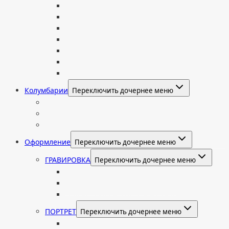
Мраморные
Со стеклом
Цветные
Комбинированные
Корки и скалы
Валун
С витражом
Колумбарии
Переключить дочернее меню
Колумбарные плиты
Индивидуальный колумбарий
Колумбарные памятники
Оформление
Переключить дочернее меню
ГРАВИРОВКА
Переключить дочернее меню
Портрет
Гравировка текста на памятник
Гравировка рисунков и изображений
ПОРТРЕТ
Переключить дочернее меню
Гравировка портрета на памятник