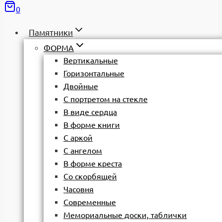
0
Памятники
ФОРМА
Вертикальные
Горизонтальные
Двойные
С портретом на стекле
В виде сердца
В форме книги
С аркой
С ангелом
В форме креста
Со скорбящей
Часовня
Современные
Мемориальные доски, таблички