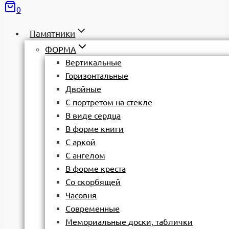
0
Памятники
ФОРМА
Вертикальные
Горизонтальные
Двойные
С портретом на стекле
В виде сердца
В форме книги
С аркой
С ангелом
В форме креста
Со скорбящей
Часовня
Современные
Мемориальные доски, таблички