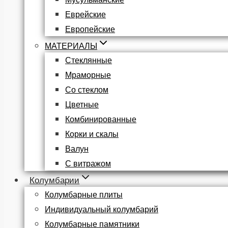
Еврейские
Европейские
МАТЕРИАЛЫ
Стеклянные
Мраморные
Со стеклом
Цветные
Комбинированные
Корки и скалы
Валун
С витражом
Колумбарии
Колумбарные плиты
Индивидуальный колумбарий
Колумбарные памятники