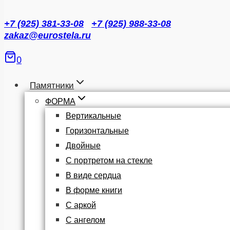
+7 (925) 381-33-08
+7 (925) 988-33-08
zakaz@eurostela.ru
0
Памятники
ФОРМА
Вертикальные
Горизонтальные
Двойные
С портретом на стекле
В виде сердца
В форме книги
С аркой
С ангелом