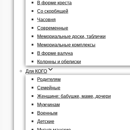
В форме креста
Со скорбящей
Часовня
Современные
Мемориальные доски, таблички
Мемориальные комплексы
В форме валуна
Колонны и обелиски
Для КОГО
Родителям
Семейные
Женщине: бабушке, маме, дочери
Мужчинам
Военным
Детские
Мусульманские