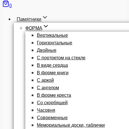
0
Памятники
ФОРМА
Вертикальные
Горизонтальные
Двойные
С портретом на стекле
В виде сердца
В форме книги
С аркой
С ангелом
В форме креста
Со скорбящей
Часовня
Современные
Мемориальные доски, таблички