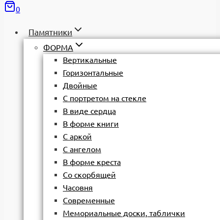
0
Памятники
ФОРМА
Вертикальные
Горизонтальные
Двойные
С портретом на стекле
В виде сердца
В форме книги
С аркой
С ангелом
В форме креста
Со скорбящей
Часовня
Современные
Мемориальные доски, таблички