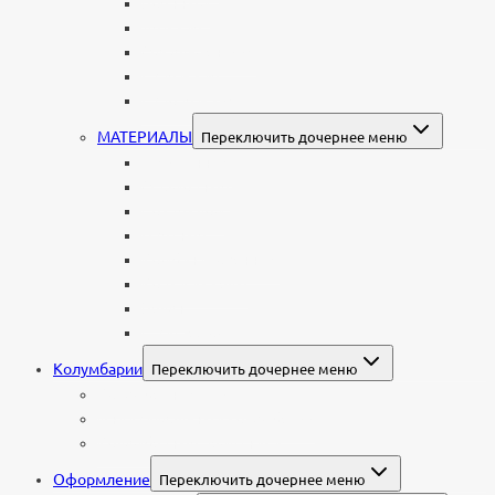
Военным
Детские
Мусульманские
Еврейские
Европейские
МАТЕРИАЛЫ
Переключить дочернее меню
Стеклянные
Мраморные
Со стеклом
Цветные
Комбинированные
Корки и скалы
Валун
С витражом
Колумбарии
Переключить дочернее меню
Колумбарные плиты
Индивидуальный колумбарий
Колумбарные памятники
Оформление
Переключить дочернее меню