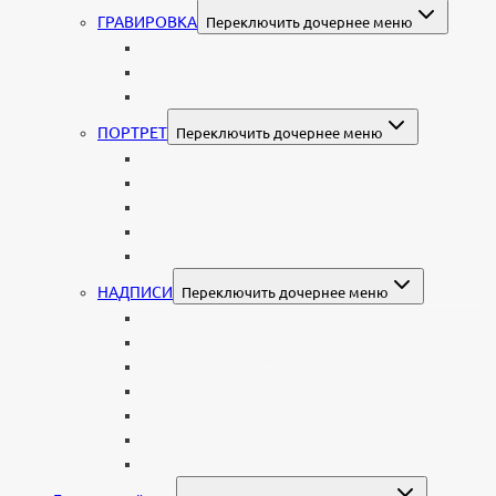
ГРАВИРОВКА
Переключить дочернее меню
Портрет
Гравировка текста на памятник
Гравировка рисунков и изображений
ПОРТРЕТ
Переключить дочернее меню
Гравировка портрета на памятник
Фото на памятник (фотокерамика)
Портрет на стекле
Цветной портрет на памятник
Подставка для установки портрета
НАДПИСИ
Переключить дочернее меню
Буквы из нержавеющей стали
Литые буквы на памятник
Накладные бронзовые буквы на памятник
Нанесение сусального золота
Эпитафии
Шрифты на памятник
Декоративные элементы