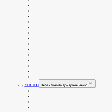
Двойные
С портретом на стекле
В виде сердца
В форме книги
С аркой
С ангелом
В форме креста
Со скорбящей
Часовня
Современные
Мемориальные доски, таблички
Мемориальные комплексы
В форме валуна
Колонны и обелиски
Для КОГО
Переключить дочернее меню
Родителям
Семейные
Женщине: бабушке, маме, дочери
Мужчинам