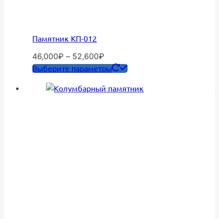
Памятник КП-012
Диапазон
46,000
₽
–
52,600
₽
цен:
Этот
Выберите параметры
46,000₽
товар
–
имеет
52,600₽
несколько
вариаций.
Опции
можно
выбрать
на
странице
товара.