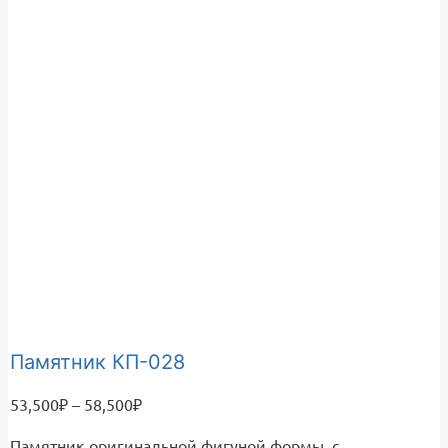
Памятник КП-028
Диапазон
53,500
₽
–
58,500
₽
цен:
Памятник оригинальной фигуной формы, с