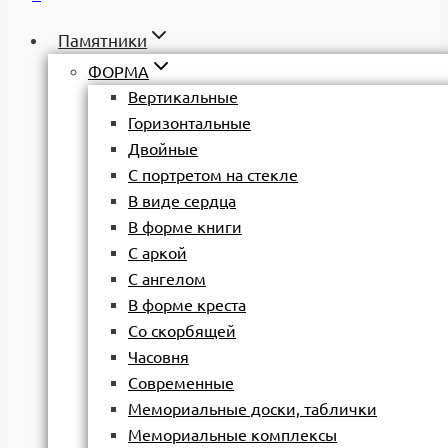
Памятники
ФОРМА
Вертикальные
Горизонтальные
Двойные
С портретом на стекле
В виде сердца
В форме книги
С аркой
С ангелом
В форме креста
Со скорбящей
Часовня
Современные
Мемориальные доски, таблички
Мемориальные комплексы