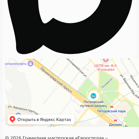
© 2026 Гранитная мастерская «Евростела» –