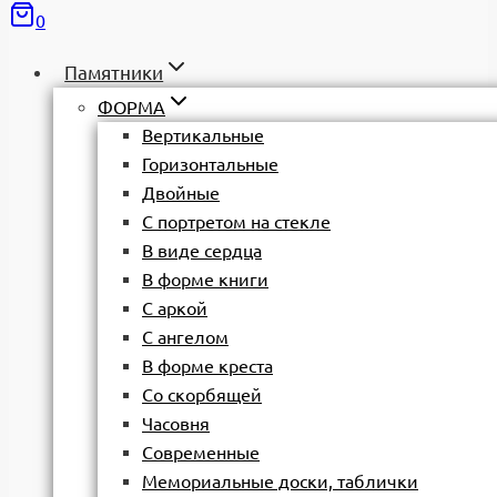
0
Памятники
ФОРМА
Вертикальные
Горизонтальные
Двойные
С портретом на стекле
В виде сердца
В форме книги
С аркой
С ангелом
В форме креста
Со скорбящей
Часовня
Современные
Мемориальные доски, таблички