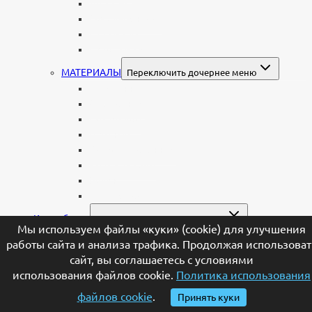
Детские
Мусульманские
Еврейские
Европейские
МАТЕРИАЛЫ
Переключить дочернее меню
Стеклянные
Мраморные
Со стеклом
Цветные
Комбинированные
Корки и скалы
Валун
С витражом
Колумбарии
Переключить дочернее меню
Мы используем файлы «куки» (cookie) для улучшения
Колумбарные плиты
работы сайта и анализа трафика. Продолжая использоват
Индивидуальный колумбарий
сайт, вы соглашаетесь с условиями
Колумбарные памятники
использования файлов cookie.
Политика использования
Оформление
Переключить дочернее меню
файлов cookie
.
Принять куки
ГРАВИРОВКА