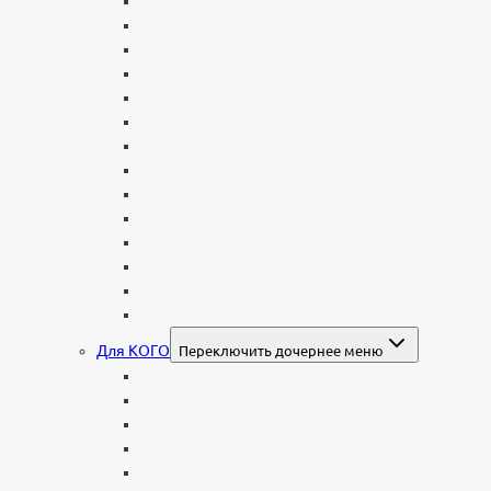
Двойные
С портретом на стекле
В виде сердца
В форме книги
С аркой
С ангелом
В форме креста
Со скорбящей
Часовня
Современные
Мемориальные доски, таблички
Мемориальные комплексы
В форме валуна
Колонны и обелиски
Для КОГО
Переключить дочернее меню
Родителям
Семейные
Женщине: бабушке, маме, дочери
Мужчинам
Военным