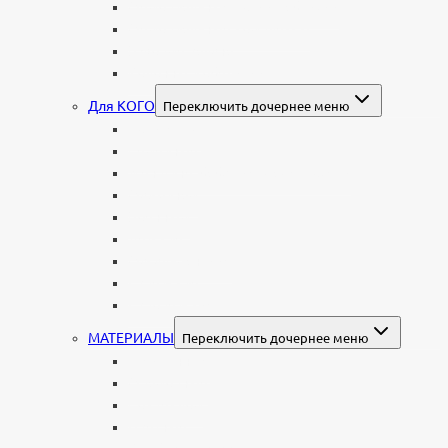
Мемориальные доски, таблички
Мемориальные комплексы
В форме валуна
Колонны и обелиски
Для КОГО
Переключить дочернее меню
Родителям
Семейные
Женщине: бабушке, маме, дочери
Мужчинам
Военным
Детские
Мусульманские
Еврейские
Европейские
МАТЕРИАЛЫ
Переключить дочернее меню
Стеклянные
Мраморные
Со стеклом
Цветные