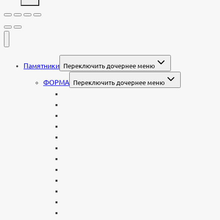
Памятники
Переключить дочернее меню
ФОРМА
Переключить дочернее меню
Вертикальные
Горизонтальные
Двойные
С портретом на стекле
В виде сердца
В форме книги
С аркой
С ангелом
В форме креста
Со скорбящей
Часовня
Современные