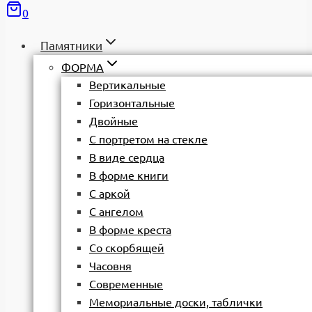
0
Памятники
ФОРМА
Вертикальные
Горизонтальные
Двойные
С портретом на стекле
В виде сердца
В форме книги
С аркой
С ангелом
В форме креста
Со скорбящей
Часовня
Современные
Мемориальные доски, таблички