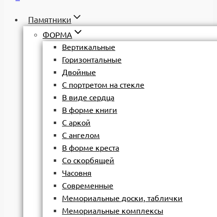
Памятники
ФОРМА
Вертикальные
Горизонтальные
Двойные
С портретом на стекле
В виде сердца
В форме книги
С аркой
С ангелом
В форме креста
Со скорбящей
Часовня
Современные
Мемориальные доски, таблички
Мемориальные комплексы