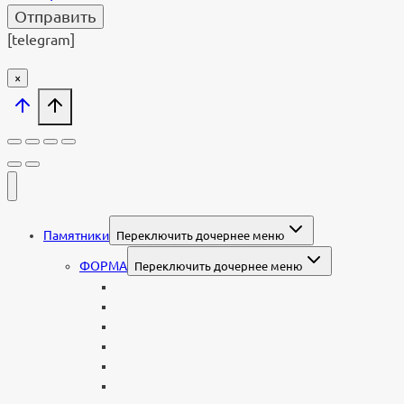
[telegram]
×
Памятники
Переключить дочернее меню
ФОРМА
Переключить дочернее меню
Вертикальные
Горизонтальные
Двойные
С портретом на стекле
В виде сердца
В форме книги