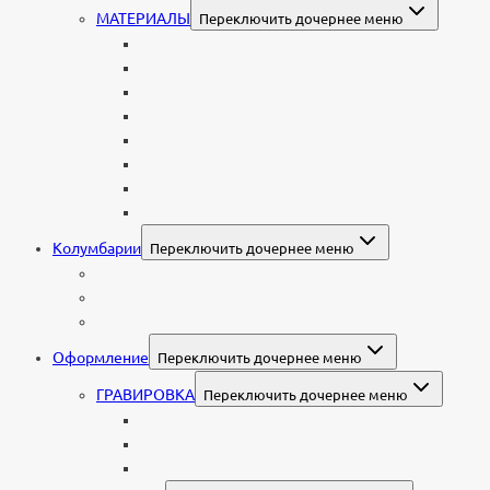
МАТЕРИАЛЫ
Переключить дочернее меню
Стеклянные
Мраморные
Со стеклом
Цветные
Комбинированные
Корки и скалы
Валун
С витражом
Колумбарии
Переключить дочернее меню
Колумбарные плиты
Индивидуальный колумбарий
Колумбарные памятники
Оформление
Переключить дочернее меню
ГРАВИРОВКА
Переключить дочернее меню
Портрет
Гравировка текста на памятник
Гравировка рисунков и изображений