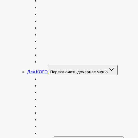
С аркой
С ангелом
В форме креста
Со скорбящей
Часовня
Современные
Мемориальные доски, таблички
Мемориальные комплексы
В форме валуна
Колонны и обелиски
Для КОГО
Переключить дочернее меню
Родителям
Семейные
Женщине: бабушке, маме, дочери
Мужчинам
Военным
Детские
Мусульманские
Еврейские
Европейские