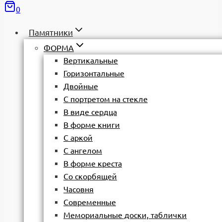
0
Памятники
ФОРМА
Вертикальные
Горизонтальные
Двойные
С портретом на стекле
В виде сердца
В форме книги
С аркой
С ангелом
В форме креста
Со скорбящей
Часовня
Современные
Мемориальные доски, таблички