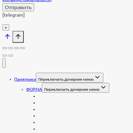
[telegram]
×
Памятники
Переключить дочернее меню
ФОРМА
Переключить дочернее меню
Вертикальные
Горизонтальные
Двойные
С портретом на стекле
В виде сердца
В форме книги