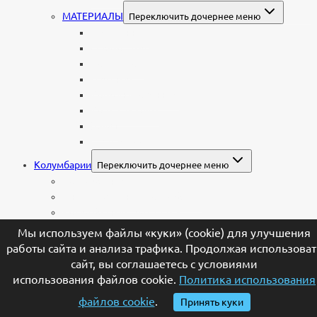
МАТЕРИАЛЫ
Переключить дочернее меню
Стеклянные
Мраморные
Со стеклом
Цветные
Комбинированные
Корки и скалы
Валун
С витражом
Колумбарии
Переключить дочернее меню
Колумбарные плиты
Индивидуальный колумбарий
Колумбарные памятники
Мы используем файлы «куки» (cookie) для улучшения
Оформление
Переключить дочернее меню
работы сайта и анализа трафика. Продолжая использоват
ГРАВИРОВКА
Переключить дочернее меню
сайт, вы соглашаетесь с условиями
Портрет
использования файлов cookie.
Политика использования
Гравировка текста на памятник
файлов cookie
.
Принять куки
Гравировка рисунков и изображений