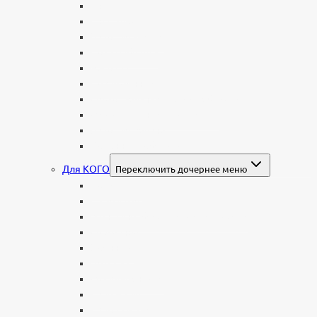
С аркой
С ангелом
В форме креста
Со скорбящей
Часовня
Современные
Мемориальные доски, таблички
Мемориальные комплексы
В форме валуна
Колонны и обелиски
Для КОГО
Переключить дочернее меню
Родителям
Семейные
Женщине: бабушке, маме, дочери
Мужчинам
Военным
Детские
Мусульманские
Еврейские
Европейские