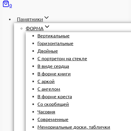
0
Памятники
ФОРМА
Вертикальные
Горизонтальные
Двойные
С портретом на стекле
В виде сердца
В форме книги
С аркой
С ангелом
В форме креста
Со скорбящей
Часовня
Современные
Мемориальные доски, таблички