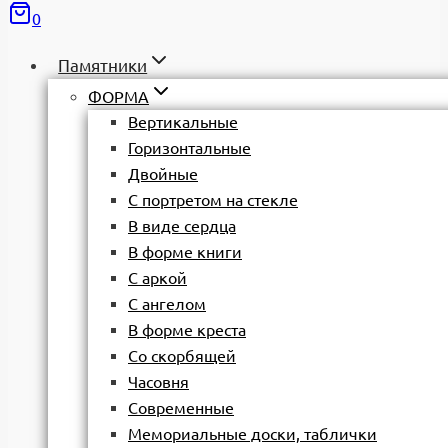
0
Памятники
ФОРМА
Вертикальные
Горизонтальные
Двойные
С портретом на стекле
В виде сердца
В форме книги
С аркой
С ангелом
В форме креста
Со скорбящей
Часовня
Современные
Мемориальные доски, таблички