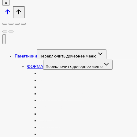
×
Памятники
Переключить дочернее меню
ФОРМА
Переключить дочернее меню
Вертикальные
Горизонтальные
Двойные
С портретом на стекле
В виде сердца
В форме книги
С аркой
С ангелом
В форме креста
Со скорбящей