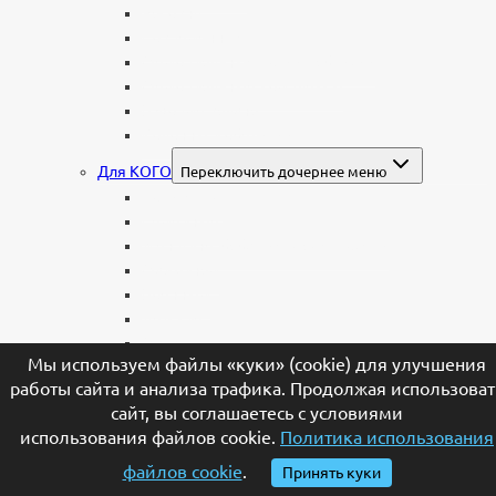
Часовня
Современные
Мемориальные доски, таблички
Мемориальные комплексы
В форме валуна
Колонны и обелиски
Для КОГО
Переключить дочернее меню
Родителям
Семейные
Женщине: бабушке, маме, дочери
Мужчинам
Военным
Детские
Мусульманские
Мы используем файлы «куки» (cookie) для улучшения
Еврейские
работы сайта и анализа трафика. Продолжая использоват
Европейские
сайт, вы соглашаетесь с условиями
МАТЕРИАЛЫ
Переключить дочернее меню
использования файлов cookie.
Политика использования
Стеклянные
файлов cookie
.
Принять куки
Мраморные