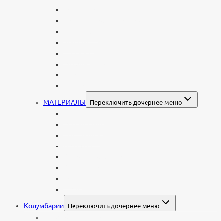
Семейные
Женщине: бабушке, маме, дочери
Мужчинам
Военным
Детские
Мусульманские
Еврейские
Европейские
МАТЕРИАЛЫ
Переключить дочернее меню
Стеклянные
Мраморные
Со стеклом
Цветные
Комбинированные
Корки и скалы
Валун
С витражом
Колумбарии
Переключить дочернее меню
Колумбарные плиты