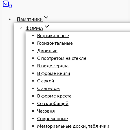
0
Памятники
ФОРМА
Вертикальные
Горизонтальные
Двойные
С портретом на стекле
В виде сердца
В форме книги
С аркой
С ангелом
В форме креста
Со скорбящей
Часовня
Современные
Мемориальные доски, таблички