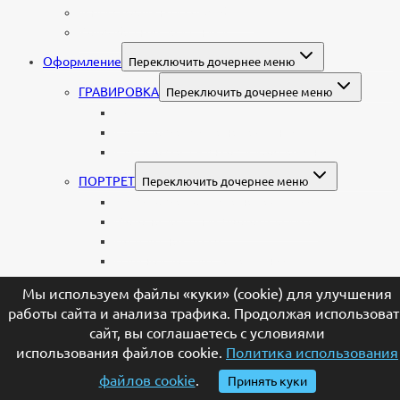
Индивидуальный колумбарий
Колумбарные памятники
Оформление
Переключить дочернее меню
ГРАВИРОВКА
Переключить дочернее меню
Портрет
Гравировка текста на памятник
Гравировка рисунков и изображений
ПОРТРЕТ
Переключить дочернее меню
Гравировка портрета на памятник
Фото на памятник (фотокерамика)
Портрет на стекле
Цветной портрет на памятник
Подставка для установки портрета
Мы используем файлы «куки» (cookie) для улучшения
НАДПИСИ
Переключить дочернее меню
работы сайта и анализа трафика. Продолжая использоват
Буквы из нержавеющей стали
сайт, вы соглашаетесь с условиями
Литые буквы на памятник
использования файлов cookie.
Политика использования
Накладные бронзовые буквы на памятник
файлов cookie
.
Принять куки
Нанесение сусального золота