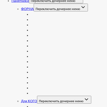
Памятники
Переключить дочернее меню
ФОРМА
Переключить дочернее меню
Вертикальные
Горизонтальные
Двойные
С портретом на стекле
В виде сердца
В форме книги
С аркой
С ангелом
В форме креста
Со скорбящей
Часовня
Современные
Мемориальные доски, таблички
Мемориальные комплексы
В форме валуна
Колонны и обелиски
Для КОГО
Переключить дочернее меню
Родителям