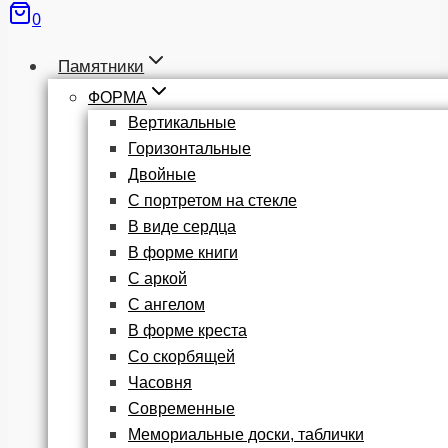
0
Памятники
ФОРМА
Вертикальные
Горизонтальные
Двойные
С портретом на стекле
В виде сердца
В форме книги
С аркой
С ангелом
В форме креста
Со скорбящей
Часовня
Современные
Мемориальные доски, таблички