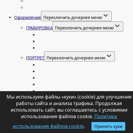
Индивидуальный колумбарий
Колумбарные памятники
Оформление
Переключить дочернее меню
ГРАВИРОВКА
Переключить дочернее меню
Портрет
Гравировка текста на памятник
Гравировка рисунков и изображений
ПОРТРЕТ
Переключить дочернее меню
Гравировка портрета на памятник
Фото на памятник (фотокерамика)
Портрет на стекле
Цветной портрет на памятник
Подставка для установки портрета
Мы используем файлы «куки» (cookie) для улучшения
НАДПИСИ
Переключить дочернее меню
работы сайта и анализа трафика. Продолжая
Буквы из нержавеющей стали
использовать сайт, вы соглашаетесь с условиями
Литые буквы на памятник
использования файлов cookie.
Политика
Накладные бронзовые буквы на памятник
использования файлов cookie
.
Принять куки
Нанесение сусального золота