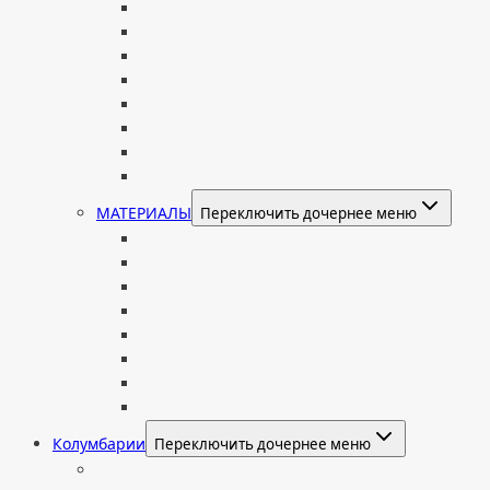
Семейные
Женщине: бабушке, маме, дочери
Мужчинам
Военным
Детские
Мусульманские
Еврейские
Европейские
МАТЕРИАЛЫ
Переключить дочернее меню
Стеклянные
Мраморные
Со стеклом
Цветные
Комбинированные
Корки и скалы
Валун
С витражом
Колумбарии
Переключить дочернее меню
Колумбарные плиты