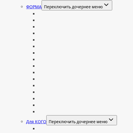
ФОРМА
Переключить дочернее меню
Вертикальные
Горизонтальные
Двойные
С портретом на стекле
В виде сердца
В форме книги
С аркой
С ангелом
В форме креста
Со скорбящей
Часовня
Современные
Мемориальные доски, таблички
Мемориальные комплексы
В форме валуна
Колонны и обелиски
Для КОГО
Переключить дочернее меню
Родителям