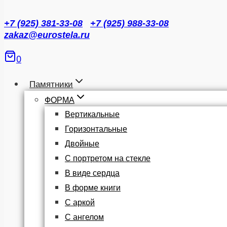
+7 (925) 381-33-08
+7 (925) 988-33-08
zakaz@eurostela.ru
0
Памятники
ФОРМА
Вертикальные
Горизонтальные
Двойные
С портретом на стекле
В виде сердца
В форме книги
С аркой
С ангелом