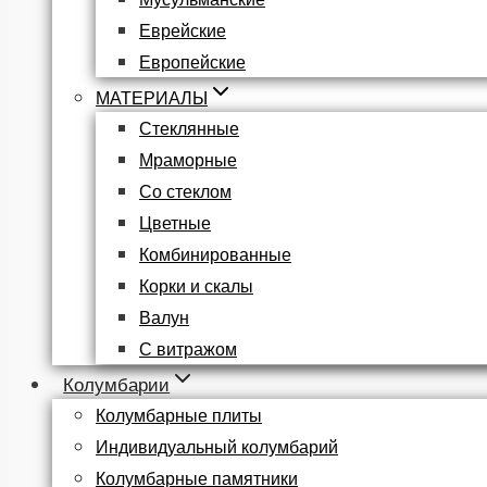
Еврейские
Европейские
МАТЕРИАЛЫ
Стеклянные
Мраморные
Со стеклом
Цветные
Комбинированные
Корки и скалы
Валун
С витражом
Колумбарии
Колумбарные плиты
Индивидуальный колумбарий
Колумбарные памятники