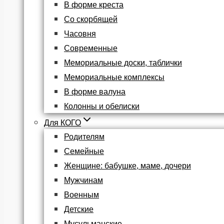
В форме креста
Со скорбящей
Часовня
Современные
Мемориальные доски, таблички
Мемориальные комплексы
В форме валуна
Колонны и обелиски
Для КОГО
Родителям
Семейные
Женщине: бабушке, маме, дочери
Мужчинам
Военным
Детские
Мусульманские