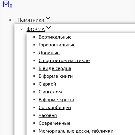
0
Памятники
ФОРМА
Вертикальные
Горизонтальные
Двойные
С портретом на стекле
В виде сердца
В форме книги
С аркой
С ангелом
В форме креста
Со скорбящей
Часовня
Современные
Мемориальные доски, таблички