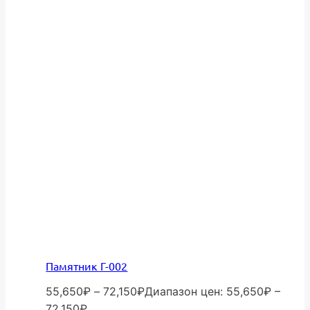
Памятник Г-002
55,650
₽
–
72,150
₽
Диапазон цен: 55,650₽ –
72,150₽