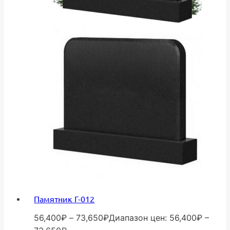
Памятник Г-012
56,400
₽
–
73,650
₽
Диапазон цен: 56,400₽ –