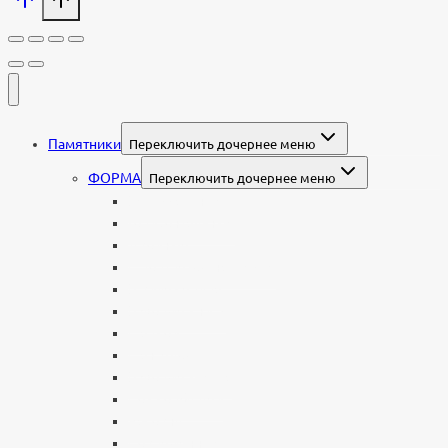
Памятники
Переключить дочернее меню
ФОРМА
Переключить дочернее меню
Вертикальные
Горизонтальные
Двойные
С портретом на стекле
В виде сердца
В форме книги
С аркой
С ангелом
В форме креста
Со скорбящей
Часовня
Современные