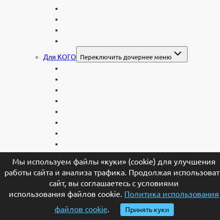
Мемориальные доски, таблички
Мемориальные комплексы
В форме валуна
Колонны и обелиски
Для КОГО
Переключить дочернее меню
Родителям
Семейные
Женщине: бабушке, маме, дочери
Мужчинам
Военным
Детские
Мусульманские
Еврейские
Европейские
Мы используем файлы «куки» (cookie) для улучшения
МАТЕРИАЛЫ
Переключить дочернее меню
работы сайта и анализа трафика. Продолжая использоват
Стеклянные
сайт, вы соглашаетесь с условиями
Мраморные
использования файлов cookie.
Политика использования
Со стеклом
файлов cookie
.
Принять куки
Цветные