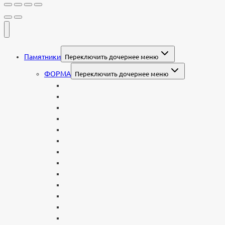
Памятники
Переключить дочернее меню
ФОРМА
Переключить дочернее меню
Вертикальные
Горизонтальные
Двойные
С портретом на стекле
В виде сердца
В форме книги
С аркой
С ангелом
В форме креста
Со скорбящей
Часовня
Современные
Мемориальные доски, таблички