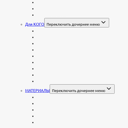
Мемориальные комплексы
В форме валуна
Колонны и обелиски
Для КОГО
Переключить дочернее меню
Родителям
Семейные
Женщине: бабушке, маме, дочери
Мужчинам
Военным
Детские
Мусульманские
Еврейские
Европейские
МАТЕРИАЛЫ
Переключить дочернее меню
Стеклянные
Мраморные
Со стеклом
Цветные
Комбинированные