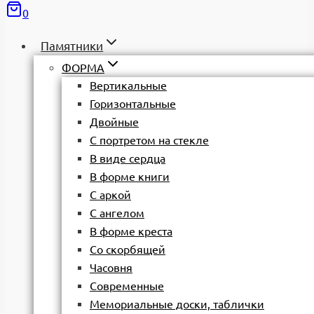
0
Памятники
ФОРМА
Вертикальные
Горизонтальные
Двойные
С портретом на стекле
В виде сердца
В форме книги
С аркой
С ангелом
В форме креста
Со скорбящей
Часовня
Современные
Мемориальные доски, таблички