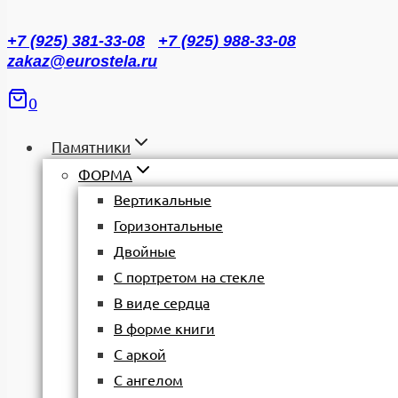
+7 (925) 381-33-08
+7 (925) 988-33-08
zakaz@eurostela.ru
0
Памятники
ФОРМА
Вертикальные
Горизонтальные
Двойные
С портретом на стекле
В виде сердца
В форме книги
С аркой
С ангелом