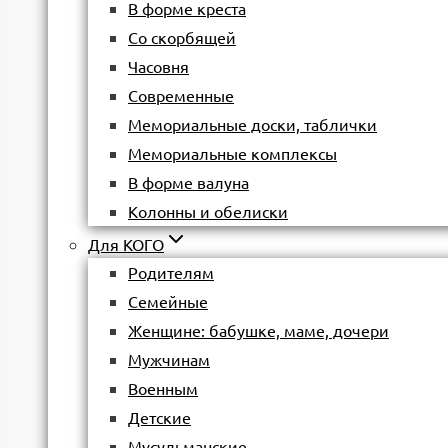
В форме креста
Со скорбящей
Часовня
Современные
Мемориальные доски, таблички
Мемориальные комплексы
В форме валуна
Колонны и обелиски
Для КОГО
Родителям
Семейные
Женщине: бабушке, маме, дочери
Мужчинам
Военным
Детские
Мусульманские