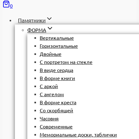
0
Памятники
ФОРМА
Вертикальные
Горизонтальные
Двойные
С портретом на стекле
В виде сердца
В форме книги
С аркой
С ангелом
В форме креста
Со скорбящей
Часовня
Современные
Мемориальные доски, таблички