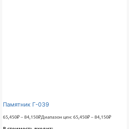
Памятник Г-039
65,450
₽
–
84,150
₽
Диапазон цен: 65,450₽ – 84,150₽
В стоимость входит: