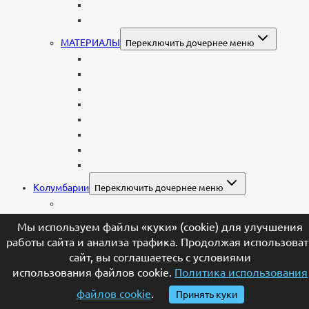
Еврейские
Европейские
МАТЕРИАЛЫ
Переключить дочернее меню
Стеклянные
Мраморные
Со стеклом
Цветные
Комбинированные
Корки и скалы
Валун
С витражом
Колумбарии
Переключить дочернее меню
Колумбарные плиты
Индивидуальный колумбарий
Мы используем файлы «куки» (cookie) для улучшения
Колумбарные памятники
работы сайта и анализа трафика. Продолжая использоват
Оформление
сайт, вы соглашаетесь с условиями
Переключить дочернее меню
использования файлов cookie.
Политика использования
ГРАВИРОВКА
Переключить дочернее меню
файлов cookie
.
Принять куки
Портрет