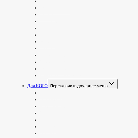
В виде сердца
В форме книги
С аркой
С ангелом
В форме креста
Со скорбящей
Часовня
Современные
Мемориальные доски, таблички
Мемориальные комплексы
В форме валуна
Колонны и обелиски
Для КОГО
Переключить дочернее меню
Родителям
Семейные
Женщине: бабушке, маме, дочери
Мужчинам
Военным
Детские
Мусульманские