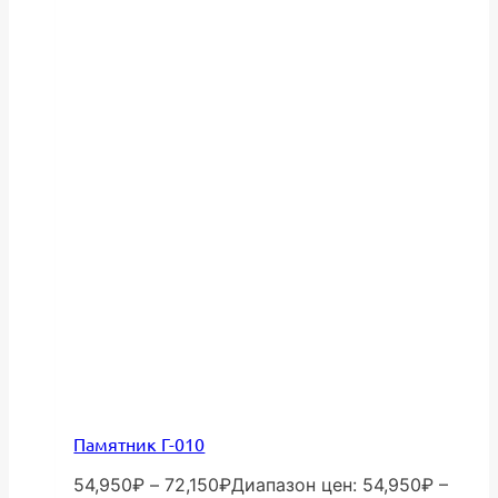
Памятник Г-010
54,950
₽
–
72,150
₽
Диапазон цен: 54,950₽ –