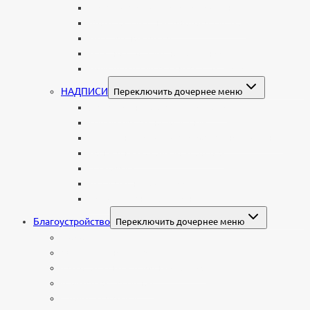
Гравировка портрета на памятник
Фото на памятник (фотокерамика)
Портрет на стекле
Цветной портрет на памятник
Подставка для установки портрета
НАДПИСИ
Переключить дочернее меню
Буквы из нержавеющей стали
Литые буквы на памятник
Накладные бронзовые буквы на памятник
Нанесение сусального золота
Эпитафии
Шрифты на памятник
Декоративные элементы
Благоустройство
Переключить дочернее меню
Цоколи
Ограды из нержавейки
Декоративный щебень и галька
Брусчатка гранитная
Столы и лавочки