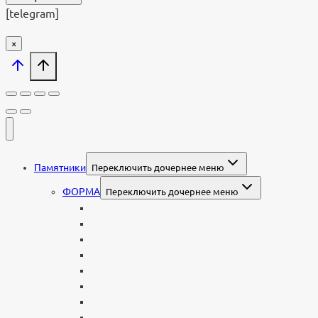
[telegram]
×
Памятники
Переключить дочернее меню
ФОРМА
Переключить дочернее меню
Вертикальные
Горизонтальные
Двойные
С портретом на стекле
В виде сердца
В форме книги
С аркой
С ангелом