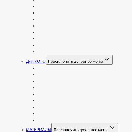
В форме креста
Со скорбящей
Часовня
Современные
Мемориальные доски, таблички
Мемориальные комплексы
В форме валуна
Колонны и обелиски
Для КОГО
Переключить дочернее меню
Родителям
Семейные
Женщине: бабушке, маме, дочери
Мужчинам
Военным
Детские
Мусульманские
Еврейские
Европейские
МАТЕРИАЛЫ
Переключить дочернее меню