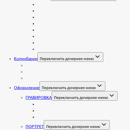
Стеклянные
Мраморные
Со стеклом
Цветные
Комбинированные
Корки и скалы
Валун
С витражом
Колумбарии
Переключить дочернее меню
Колумбарные плиты
Индивидуальный колумбарий
Колумбарные памятники
Оформление
Переключить дочернее меню
ГРАВИРОВКА
Переключить дочернее меню
Портрет
Гравировка текста на памятник
Гравировка рисунков и изображений
ПОРТРЕТ
Переключить дочернее меню