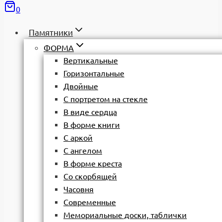
0
Памятники
ФОРМА
Вертикальные
Горизонтальные
Двойные
С портретом на стекле
В виде сердца
В форме книги
С аркой
С ангелом
В форме креста
Со скорбящей
Часовня
Современные
Мемориальные доски, таблички