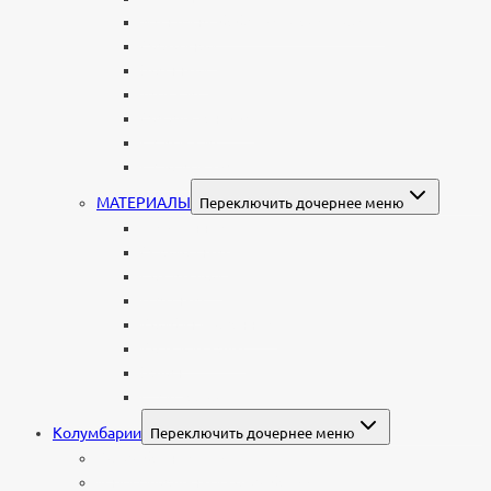
Женщине: бабушке, маме, дочери
Мужчинам
Военным
Детские
Мусульманские
Еврейские
Европейские
МАТЕРИАЛЫ
Переключить дочернее меню
Стеклянные
Мраморные
Со стеклом
Цветные
Комбинированные
Корки и скалы
Валун
С витражом
Колумбарии
Переключить дочернее меню
Колумбарные плиты
Индивидуальный колумбарий