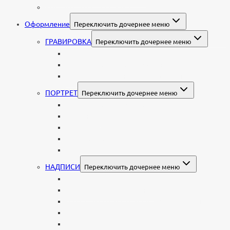
Колумбарные памятники
Оформление
Переключить дочернее меню
ГРАВИРОВКА
Переключить дочернее меню
Портрет
Гравировка текста на памятник
Гравировка рисунков и изображений
ПОРТРЕТ
Переключить дочернее меню
Гравировка портрета на памятник
Фото на памятник (фотокерамика)
Портрет на стекле
Цветной портрет на памятник
Подставка для установки портрета
НАДПИСИ
Переключить дочернее меню
Буквы из нержавеющей стали
Литые буквы на памятник
Накладные бронзовые буквы на памятник
Нанесение сусального золота
Эпитафии