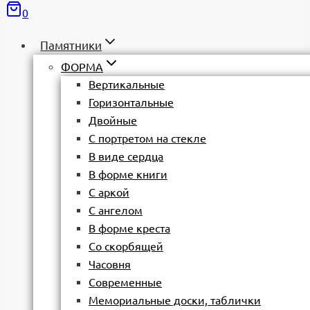
0
Памятники
ФОРМА
Вертикальные
Горизонтальные
Двойные
С портретом на стекле
В виде сердца
В форме книги
С аркой
С ангелом
В форме креста
Со скорбящей
Часовня
Современные
Мемориальные доски, таблички