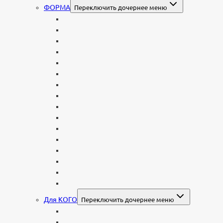
ФОРМА
Переключить дочернее меню
Вертикальные
Горизонтальные
Двойные
С портретом на стекле
В виде сердца
В форме книги
С аркой
С ангелом
В форме креста
Со скорбящей
Часовня
Современные
Мемориальные доски, таблички
Мемориальные комплексы
В форме валуна
Колонны и обелиски
Для КОГО
Переключить дочернее меню
Родителям
Семейные