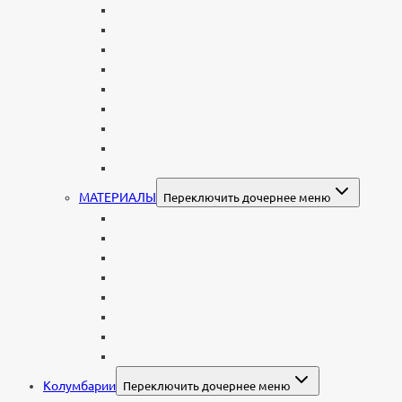
Родителям
Семейные
Женщине: бабушке, маме, дочери
Мужчинам
Военным
Детские
Мусульманские
Еврейские
Европейские
МАТЕРИАЛЫ
Переключить дочернее меню
Стеклянные
Мраморные
Со стеклом
Цветные
Комбинированные
Корки и скалы
Валун
С витражом
Колумбарии
Переключить дочернее меню