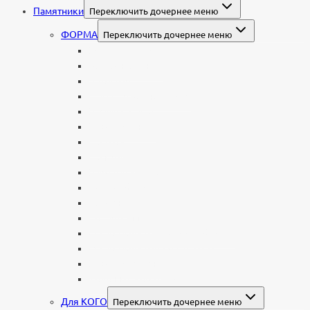
Памятники
Переключить дочернее меню
ФОРМА
Переключить дочернее меню
Вертикальные
Горизонтальные
Двойные
С портретом на стекле
В виде сердца
В форме книги
С аркой
С ангелом
В форме креста
Со скорбящей
Часовня
Современные
Мемориальные доски, таблички
Мемориальные комплексы
В форме валуна
Колонны и обелиски
Для КОГО
Переключить дочернее меню