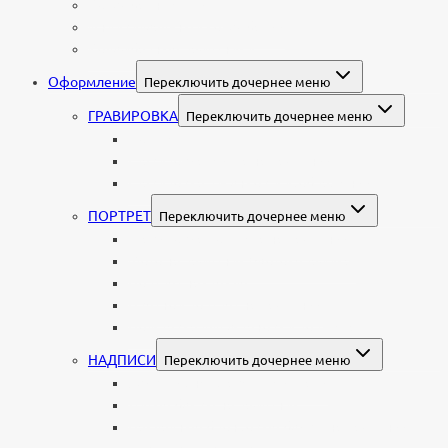
Колумбарные плиты
Индивидуальный колумбарий
Колумбарные памятники
Оформление
Переключить дочернее меню
ГРАВИРОВКА
Переключить дочернее меню
Портрет
Гравировка текста на памятник
Гравировка рисунков и изображений
ПОРТРЕТ
Переключить дочернее меню
Гравировка портрета на памятник
Фото на памятник (фотокерамика)
Портрет на стекле
Цветной портрет на памятник
Подставка для установки портрета
НАДПИСИ
Переключить дочернее меню
Буквы из нержавеющей стали
Литые буквы на памятник
Накладные бронзовые буквы на памятник