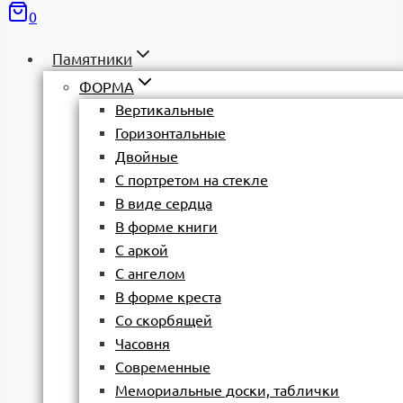
0
Памятники
ФОРМА
Вертикальные
Горизонтальные
Двойные
С портретом на стекле
В виде сердца
В форме книги
С аркой
С ангелом
В форме креста
Со скорбящей
Часовня
Современные
Мемориальные доски, таблички