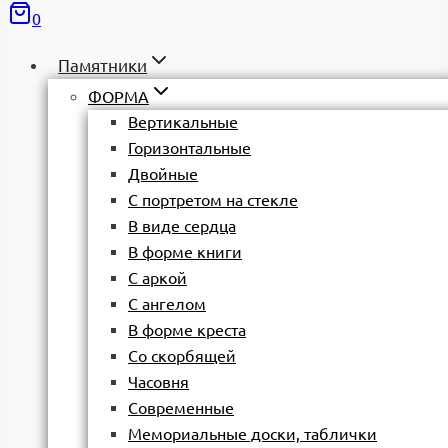
0
Памятники
ФОРМА
Вертикальные
Горизонтальные
Двойные
С портретом на стекле
В виде сердца
В форме книги
С аркой
С ангелом
В форме креста
Со скорбящей
Часовня
Современные
Мемориальные доски, таблички