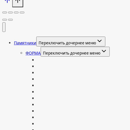
Памятники
Переключить дочернее меню
ФОРМА
Переключить дочернее меню
Вертикальные
Горизонтальные
Двойные
С портретом на стекле
В виде сердца
В форме книги
С аркой
С ангелом
В форме креста
Со скорбящей
Часовня