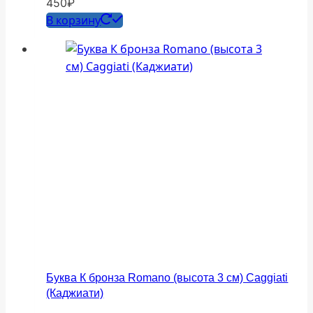
450
₽
В корзину
Буква К бронза Romano (высота 3 см) Caggiati
(Каджиати)