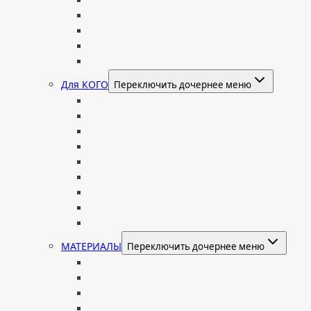
Современные
Мемориальные доски, таблички
Мемориальные комплексы
В форме валуна
Колонны и обелиски
Для КОГО
Переключить дочернее меню
Родителям
Семейные
Женщине: бабушке, маме, дочери
Мужчинам
Военным
Детские
Мусульманские
Еврейские
Европейские
МАТЕРИАЛЫ
Переключить дочернее меню
Стеклянные
Мраморные
Со стеклом
Цветные