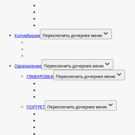
Комбинированные
Корки и скалы
Валун
С витражом
Колумбарии
Переключить дочернее меню
Колумбарные плиты
Индивидуальный колумбарий
Колумбарные памятники
Оформление
Переключить дочернее меню
ГРАВИРОВКА
Переключить дочернее меню
Портрет
Гравировка текста на памятник
Гравировка рисунков и изображений
ПОРТРЕТ
Переключить дочернее меню
Гравировка портрета на памятник
Фото на памятник (фотокерамика)
Портрет на стекле
Цветной портрет на памятник