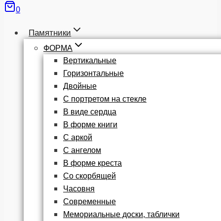
0
Памятники
ФОРМА
Вертикальные
Горизонтальные
Двойные
С портретом на стекле
В виде сердца
В форме книги
С аркой
С ангелом
В форме креста
Со скорбящей
Часовня
Современные
Мемориальные доски, таблички