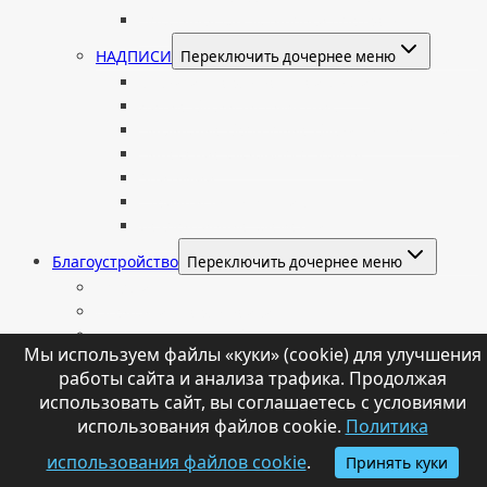
Подставка для установки портрета
НАДПИСИ
Переключить дочернее меню
Буквы из нержавеющей стали
Литые буквы на памятник
Накладные бронзовые буквы на памятник
Нанесение сусального золота
Эпитафии
Шрифты на памятник
Декоративные элементы
Благоустройство
Переключить дочернее меню
Цоколи
Ограды из нержавейки
Декоративный щебень и галька
Мы используем файлы «куки» (cookie) для улучшения
Брусчатка гранитная
работы сайта и анализа трафика. Продолжая
Столы и лавочки
использовать сайт, вы соглашаетесь с условиями
Тротуарная плитка
использования файлов cookie.
Политика
Искусственный газон
Ангелы и скульптуры
использования файлов cookie
.
Принять куки
Вазы