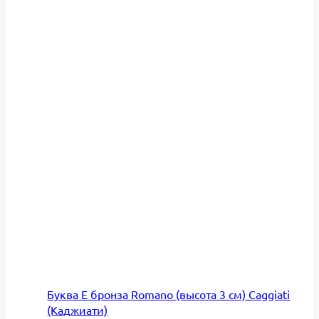
Буква Е бронза Romano (высота 3 см) Caggiati
(Каджиати)