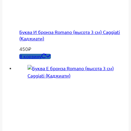
Буква И бронза Romano (высота 3 см) Caggiati
(Каджиати)
450
₽
В корзину