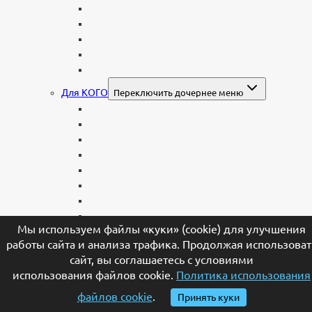
Современные
Мемориальные доски, таблички
Мемориальные комплексы
В форме валуна
Колонны и обелиски
Для КОГО
Переключить дочернее меню
Родителям
Семейные
Женщине: бабушке, маме, дочери
Мужчинам
Военным
Детские
Мусульманские
Еврейские
Мы используем файлы «куки» (cookie) для улучшения
Европейские
работы сайта и анализа трафика. Продолжая использоват
МАТЕРИАЛЫ
Переключить дочернее меню
сайт, вы соглашаетесь с условиями
Стеклянные
использования файлов cookie.
Политика использования
Мраморные
файлов cookie
.
Принять куки
Со стеклом