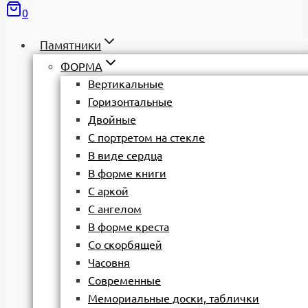
0
Памятники
ФОРМА
Вертикальные
Горизонтальные
Двойные
С портретом на стекле
В виде сердца
В форме книги
С аркой
С ангелом
В форме креста
Со скорбящей
Часовня
Современные
Мемориальные доски, таблички