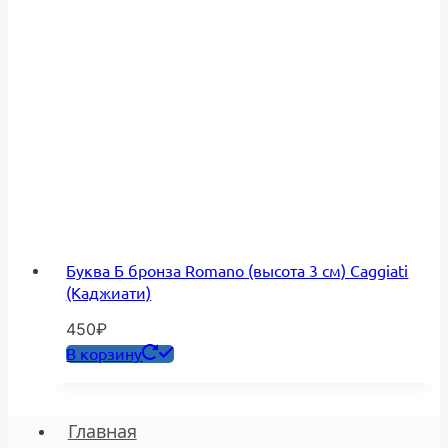
Буква Б бронза Romano (высота 3 см) Caggiati
(Каджиати)
450
₽
В корзину
Главная