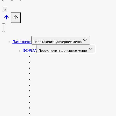
×
Памятники
Переключить дочернее меню
ФОРМА
Переключить дочернее меню
Вертикальные
Горизонтальные
Двойные
С портретом на стекле
В виде сердца
В форме книги
С аркой
С ангелом
В форме креста
Со скорбящей
Часовня