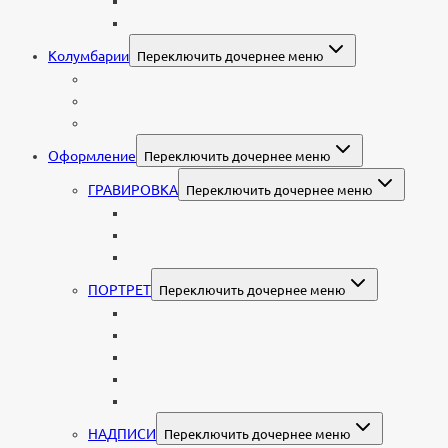
Валун
С витражом
Колумбарии
Переключить дочернее меню
Колумбарные плиты
Индивидуальный колумбарий
Колумбарные памятники
Оформление
Переключить дочернее меню
ГРАВИРОВКА
Переключить дочернее меню
Портрет
Гравировка текста на памятник
Гравировка рисунков и изображений
ПОРТРЕТ
Переключить дочернее меню
Гравировка портрета на памятник
Фото на памятник (фотокерамика)
Портрет на стекле
Цветной портрет на памятник
Подставка для установки портрета
НАДПИСИ
Переключить дочернее меню