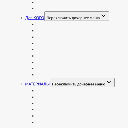
В форме валуна
Колонны и обелиски
Для КОГО
Переключить дочернее меню
Родителям
Семейные
Женщине: бабушке, маме, дочери
Мужчинам
Военным
Детские
Мусульманские
Еврейские
Европейские
МАТЕРИАЛЫ
Переключить дочернее меню
Стеклянные
Мраморные
Со стеклом
Цветные
Комбинированные
Корки и скалы