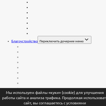
Буквы из нержавеющей стали
Литые буквы на памятник
Накладные бронзовые буквы на памятник
Нанесение сусального золота
Эпитафии
Шрифты на памятник
Декоративные элементы
Благоустройство
Переключить дочернее меню
Цоколи
Ограды из нержавейки
Декоративный щебень и галька
Брусчатка гранитная
Столы и лавочки
Тротуарная плитка
Искусственный газон
Ангелы и скульптуры
Вазы
Мы используем файлы «куки» (cookie) для улучшения
Лампады
работы сайта и анализа трафика. Продолжая использоват
Шары и наконечники
сайт, вы соглашаетесь с условиями
Каталог камня