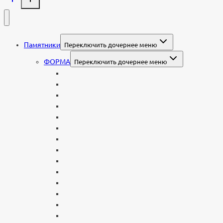
Памятники
Переключить дочернее меню
ФОРМА
Переключить дочернее меню
Вертикальные
Горизонтальные
Двойные
С портретом на стекле
В виде сердца
В форме книги
С аркой
С ангелом
В форме креста
Со скорбящей
Часовня
Современные
Мемориальные доски, таблички
Мемориальные комплексы