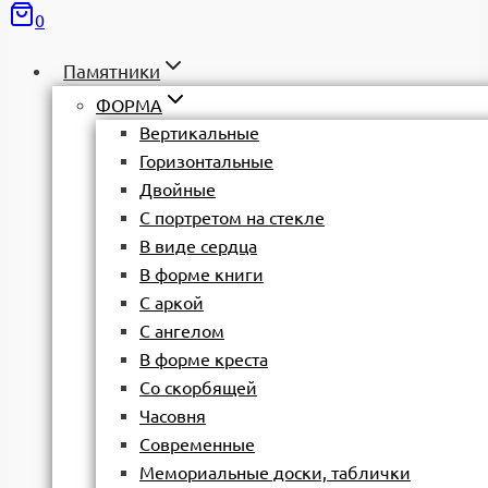
0
Памятники
ФОРМА
Вертикальные
Горизонтальные
Двойные
С портретом на стекле
В виде сердца
В форме книги
С аркой
С ангелом
В форме креста
Со скорбящей
Часовня
Современные
Мемориальные доски, таблички