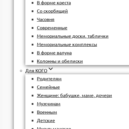
В форме креста
Со скорбящей
Часовня
Современные
Мемориальные доски, таблички
Мемориальные комплексы
В форме валуна
Колонны и обелиски
Для КОГО
Родителям
Семейные
Женщине: бабушке, маме, дочери
Мужчинам
Военным
Детские
Мусульманские