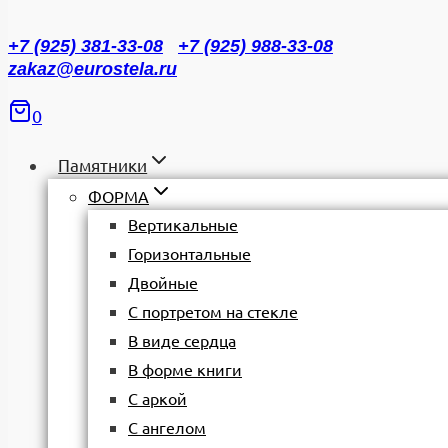
+7 (925) 381-33-08
+7 (925) 988-33-08
zakaz@eurostela.ru
0
Памятники
ФОРМА
Вертикальные
Горизонтальные
Двойные
С портретом на стекле
В виде сердца
В форме книги
С аркой
С ангелом