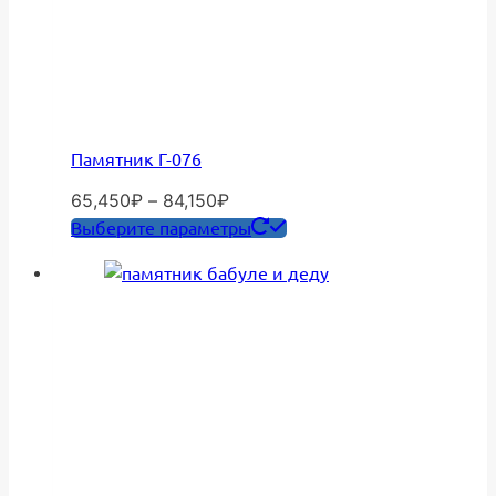
Памятник Г-076
Диапазон
65,450
₽
–
84,150
₽
цен:
Этот
Выберите параметры
65,450₽
товар
–
имеет
84,150₽
несколько
вариаций.
Опции
можно
выбрать
на
странице