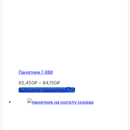
Памятник Г-088
Диапазон
65,450
₽
–
84,150
₽
цен:
Этот
Выберите параметры
65,450₽
товар
–
имеет
84,150₽
несколько
вариаций.
Опции