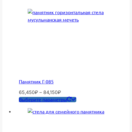
товара.
Памятник Г-085
Диапазон
65,450
₽
–
84,150
₽
цен:
Этот
Выберите параметры
65,450₽
товар
–
имеет
84,150₽
несколько
вариаций.