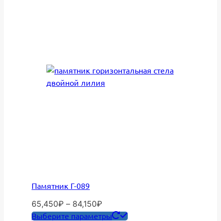
можно
выбрать
на
странице
товара.
Памятник Г-089
Диапазон
65,450
₽
–
84,150
₽
цен:
Этот
Выберите параметры