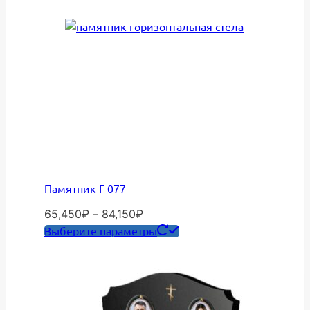
товара.
Памятник Г-077
Диапазон
65,450
₽
–
84,150
₽
цен:
Этот
Выберите параметры
65,450₽
товар
–
имеет
84,150₽
несколько
вариаций.