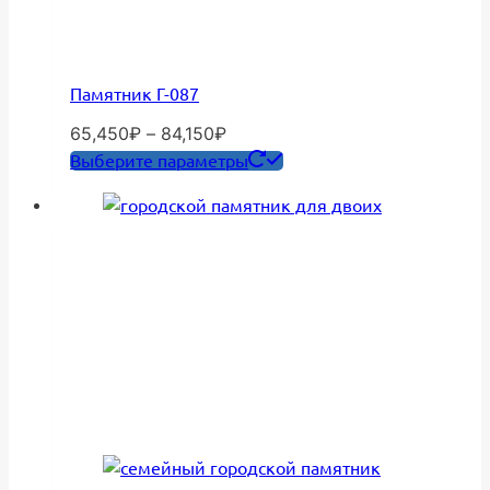
Памятник Г-087
Диапазон
65,450
₽
–
84,150
₽
цен:
Этот
Выберите параметры
65,450₽
товар
–
имеет
84,150₽
несколько
вариаций.
Опции
можно
выбрать
на
странице
товара.