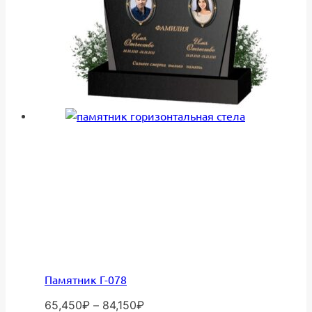
Опции
можно
выбрать
на
странице
товара.
Памятник Г-078
Диапазон
65,450
₽
–
84,150
₽