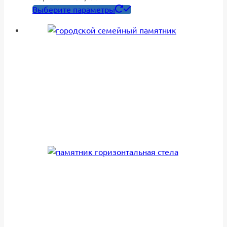
цен:
Этот
Выберите параметры
65,450₽
товар
–
имеет
84,150₽
несколько
вариаций.
Опции
можно
выбрать
на
странице
товара.