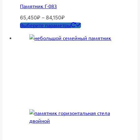
Памятник Г-083
Диапазон
65,450
₽
–
84,150
₽
цен:
Этот
Выберите параметры
65,450₽
товар
–
имеет
84,150₽
несколько
вариаций.
Опции
можно
выбрать
на
странице
товара.