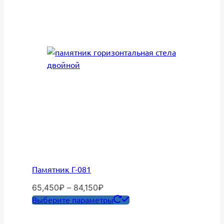
на
странице
товара.
Памятник Г-081
Диапазон
65,450
₽
–
84,150
₽
цен:
Этот
Выберите параметры
65,450₽
товар