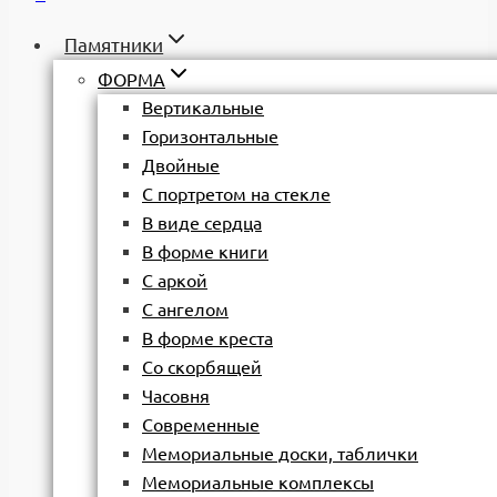
Памятники
ФОРМА
Вертикальные
Горизонтальные
Двойные
С портретом на стекле
В виде сердца
В форме книги
С аркой
С ангелом
В форме креста
Со скорбящей
Часовня
Современные
Мемориальные доски, таблички
Мемориальные комплексы