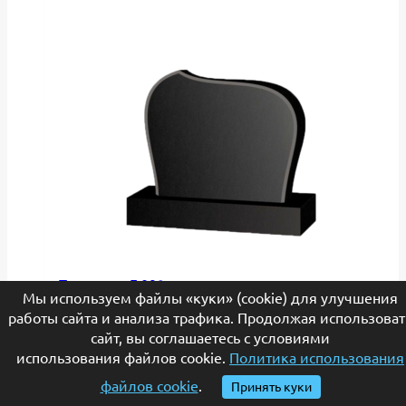
странице
товара.
Памятник Г-092
Мы используем файлы «куки» (cookie) для улучшения
Диапазон
65,450
₽
–
84,150
₽
работы сайта и анализа трафика. Продолжая использоват
сайт, вы соглашаетесь с условиями
цен:
Этот
Выберите параметры
использования файлов cookie.
Политика использования
65,450₽
товар
–
имеет
файлов cookie
.
Принять куки