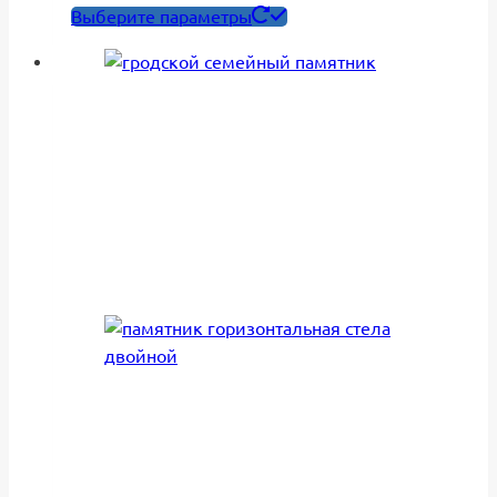
цен:
Этот
Выберите параметры
65,450₽
товар
–
имеет
84,150₽
несколько
вариаций.
Опции
можно
выбрать
на
странице
товара.