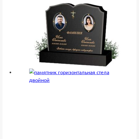
–
имеет
84,150₽
несколько
вариаций.
Опции
можно
выбрать
на
странице
товара.