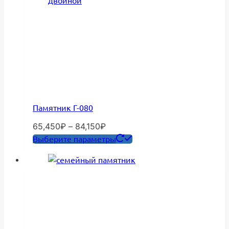
Памятник Г-080
Диапазон
65,450
₽
–
84,150
₽
цен:
Этот
Выберите параметры
65,450₽
товар
–
имеет
84,150₽
несколько
вариаций.
Опции
можно
выбрать