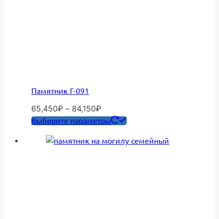
Памятник Г-091
Диапазон
65,450
₽
–
84,150
₽
цен:
Этот
Выберите параметры
65,450₽
товар
–
имеет
84,150₽
несколько
вариаций.
Опции
можно
выбрать
на