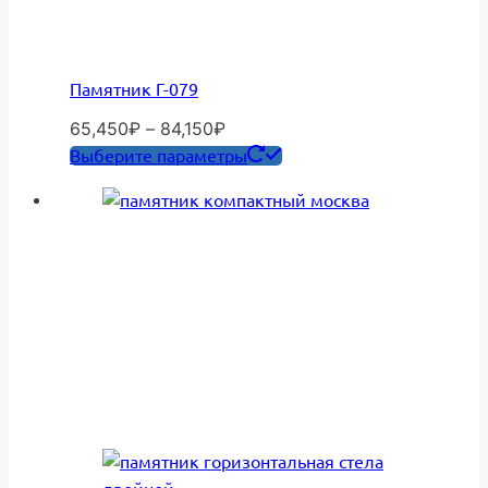
Памятник Г-079
Диапазон
65,450
₽
–
84,150
₽
цен:
Этот
Выберите параметры
65,450₽
товар
–
имеет
84,150₽
несколько
вариаций.
Опции
можно
выбрать
на
странице
товара.