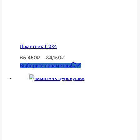
Памятник Г-084
Диапазон
65,450
₽
–
84,150
₽
цен:
Этот
Выберите параметры
65,450₽
товар
–
имеет
84,150₽
несколько
вариаций.
Опции
можно
выбрать
на
странице