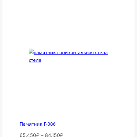
Опции
можно
выбрать
на
странице
товара.
Памятник Г-086
Диапазон
65,450
₽
–
84,150
₽