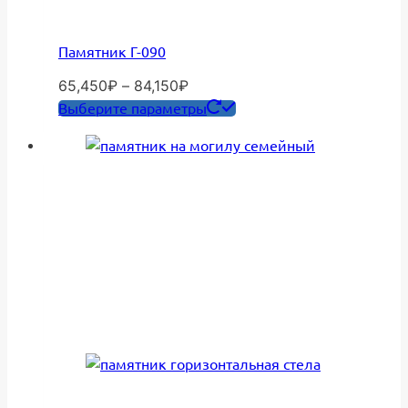
Памятник Г-090
Диапазон
65,450
₽
–
84,150
₽
цен:
Этот
Выберите параметры
65,450₽
товар
–
имеет
84,150₽
несколько
вариаций.
Опции
можно
выбрать
на
странице
товара.