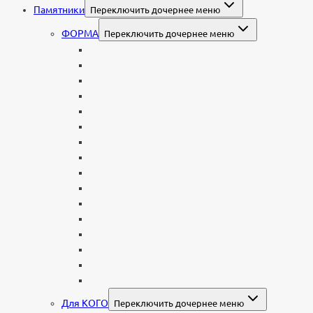
Памятники
Переключить дочернее меню
ФОРМА
Переключить дочернее меню
Вертикальные
Горизонтальные
Двойные
С портретом на стекле
В виде сердца
В форме книги
С аркой
С ангелом
В форме креста
Со скорбящей
Часовня
Современные
Мемориальные доски, таблички
Мемориальные комплексы
В форме валуна
Колонны и обелиски
Для КОГО
Переключить дочернее меню