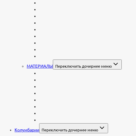
Родителям
Семейные
Женщине: бабушке, маме, дочери
Мужчинам
Военным
Детские
Мусульманские
Еврейские
Европейские
МАТЕРИАЛЫ
Переключить дочернее меню
Стеклянные
Мраморные
Со стеклом
Цветные
Комбинированные
Корки и скалы
Валун
С витражом
Колумбарии
Переключить дочернее меню