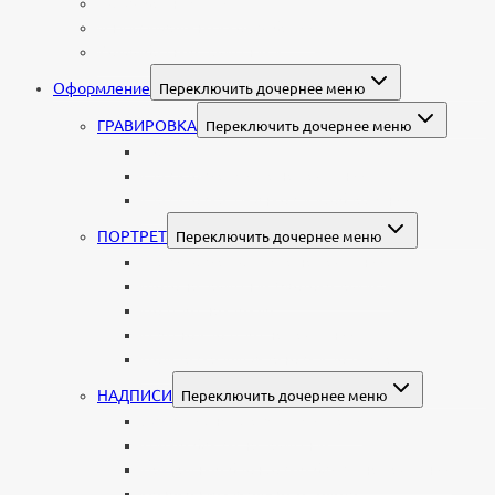
Колумбарные плиты
Индивидуальный колумбарий
Колумбарные памятники
Оформление
Переключить дочернее меню
ГРАВИРОВКА
Переключить дочернее меню
Портрет
Гравировка текста на памятник
Гравировка рисунков и изображений
ПОРТРЕТ
Переключить дочернее меню
Гравировка портрета на памятник
Фото на памятник (фотокерамика)
Портрет на стекле
Цветной портрет на памятник
Подставка для установки портрета
НАДПИСИ
Переключить дочернее меню
Буквы из нержавеющей стали
Литые буквы на памятник
Накладные бронзовые буквы на памятник
Нанесение сусального золота