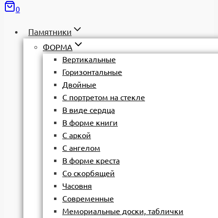
0
Памятники
ФОРМА
Вертикальные
Горизонтальные
Двойные
С портретом на стекле
В виде сердца
В форме книги
С аркой
С ангелом
В форме креста
Со скорбящей
Часовня
Современные
Мемориальные доски, таблички