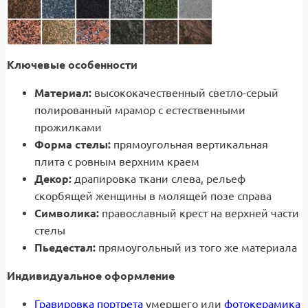
Ключевые особенности
Материал:
высококачественный светло-серый
полированный мрамор с естественными
прожилками
Форма стелы:
прямоугольная вертикальная
плита с ровным верхним краем
Декор:
драпировка ткани слева, рельеф
скорбящей женщины в молящей позе справа
Символика:
православный крест на верхней части
стелы
Пьедестал:
прямоугольный из того же материала
Индивидуальное оформление
Гравировка портрета
умершего или
фотокерамика