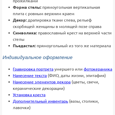
прожилками
Форма стелы:
прямоугольная вертикальная
плита с ровным верхним краем
Декор:
драпировка ткани слева, рельеф
скорбящей женщины в молящей позе справа
Символика:
православный крест на верхней части
стелы
Пьедестал:
прямоугольный из того же материала
Индивидуальное оформление
Гравировка портрета
умершего или
фотокерамика
Нанесение текста
(ФИО, даты жизни, эпитафия)
Нанесение элементов декора
(цветы, свечи,
керамические декорации)
Установка креста
Дополнительный инвентарь
(вазы, столики,
лавочки)