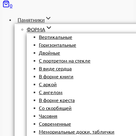
0
Памятники
ФОРМА
Вертикальные
Горизонтальные
Двойные
С портретом на стекле
В виде сердца
В форме книги
С аркой
С ангелом
В форме креста
Со скорбящей
Часовня
Современные
Мемориальные доски, таблички