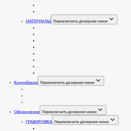
Еврейские
Европейские
МАТЕРИАЛЫ
Переключить дочернее меню
Стеклянные
Мраморные
Со стеклом
Цветные
Комбинированные
Корки и скалы
Валун
С витражом
Колумбарии
Переключить дочернее меню
Колумбарные плиты
Индивидуальный колумбарий
Колумбарные памятники
Оформление
Переключить дочернее меню
ГРАВИРОВКА
Переключить дочернее меню
Портрет