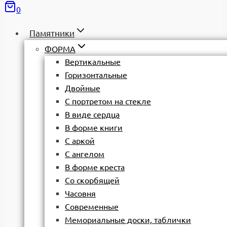
0
Памятники
ФОРМА
Вертикальные
Горизонтальные
Двойные
С портретом на стекле
В виде сердца
В форме книги
С аркой
С ангелом
В форме креста
Со скорбящей
Часовня
Современные
Мемориальные доски, таблички