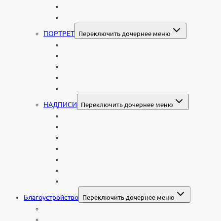
Гравировка текста на памятник
Гравировка рисунков и изображений
ПОРТРЕТ
Переключить дочернее меню
Гравировка портрета на памятник
Фото на памятник (фотокерамика)
Портрет на стекле
Цветной портрет на памятник
Подставка для установки портрета
НАДПИСИ
Переключить дочернее меню
Буквы из нержавеющей стали
Литые буквы на памятник
Накладные бронзовые буквы на памятник
Нанесение сусального золота
Эпитафии
Шрифты на памятник
Декоративные элементы
Благоустройство
Переключить дочернее меню
Цоколи
Ограды из нержавейки