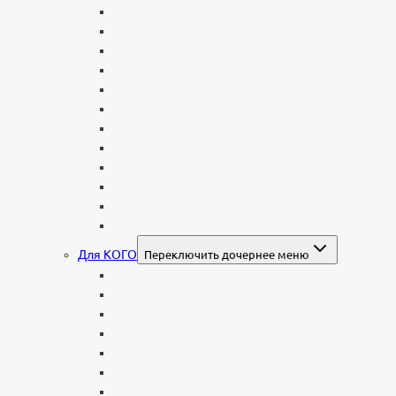
В виде сердца
В форме книги
С аркой
С ангелом
В форме креста
Со скорбящей
Часовня
Современные
Мемориальные доски, таблички
Мемориальные комплексы
В форме валуна
Колонны и обелиски
Для КОГО
Переключить дочернее меню
Родителям
Семейные
Женщине: бабушке, маме, дочери
Мужчинам
Военным
Детские
Мусульманские