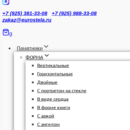
+7 (925) 381-33-08
+7 (925) 988-33-08
zakaz@eurostela.ru
0
Памятники
ФОРМА
Вертикальные
Горизонтальные
Двойные
С портретом на стекле
В виде сердца
В форме книги
С аркой
С ангелом