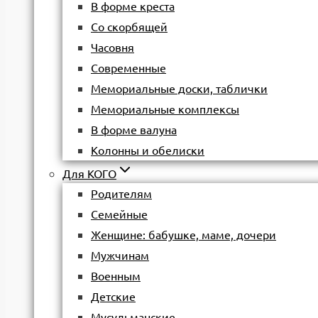
В форме креста
Со скорбящей
Часовня
Современные
Мемориальные доски, таблички
Мемориальные комплексы
В форме валуна
Колонны и обелиски
Для КОГО
Родителям
Семейные
Женщине: бабушке, маме, дочери
Мужчинам
Военным
Детские
Мусульманские